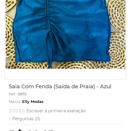
Saia Com Fenda (Saída de Praia) - Azul
Ref.:
0610
Marca:
Elly Modas
Escrever a primeira avaliação
Perguntas (
0
)