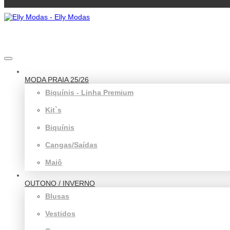
MODA PRAIA 25/26
Biquínis - Linha Premium
Kit`s
Biquínis
Cangas/Saídas
Maiô
OUTONO / INVERNO
Blusas
Vestidos